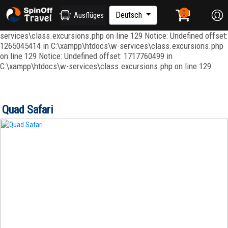
Notice: Undefined index: ordenar in C:\xampp\htdocs\w-
services\repositories\GroupRepository.php on line 415 Notice:
Deutsch
Ausflüges
Undefined offset: 1265045344 in C:\xampp\htdocs\w-
services\class.excursions.php on line 129 Notice: Undefined offset:
1265045414 in C:\xampp\htdocs\w-services\class.excursions.php
on line 129 Notice: Undefined offset: 1717760499 in
C:\xampp\htdocs\w-services\class.excursions.php on line 129
Quad Safari