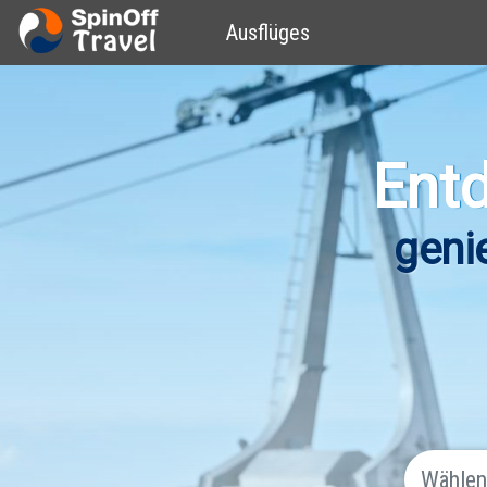
Ausflüges
Entd
geni