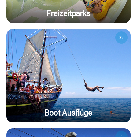
Freizeitparks
32
Boot Ausflüge