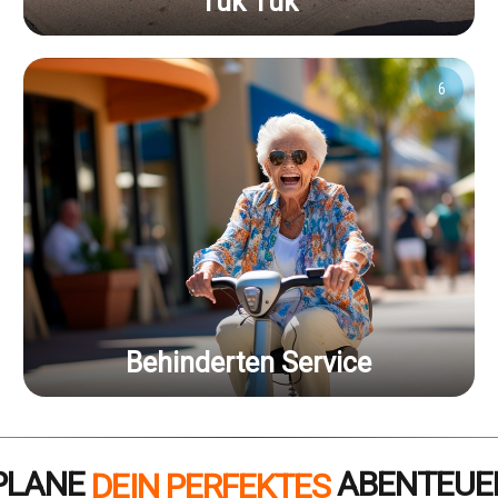
Tuk Tuk
6
Behinderten Service
PLANE
ABENTEUE
DEIN PERFEKTES