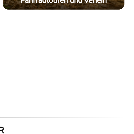
Fahrradtouren und Verleih
R