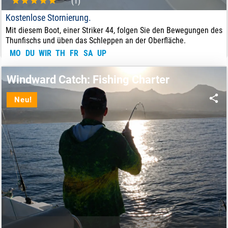
(1)
Kostenlose Stornierung.
Mit diesem Boot, einer Striker 44, folgen Sie den Bewegungen des
Thunfischs und üben das Schleppen an der Oberfläche.
MO
DU
WIR
TH
FR
SA
UP
85
€
VON:
Windward Catch: Fishing Charter
Neu!