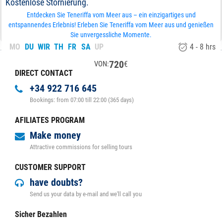
Kostenlose Stornierung.
Entdecken Sie Teneriffa vom Meer aus – ein einzigartiges und
entspannendes Erlebnis! Erleben Sie Teneriffa vom Meer aus und genießen
Sie unvergessliche Momente.
MO
DU
WIR
TH
FR
SA
UP
4 - 8 hrs
720
€
VON:
DIRECT CONTACT
+34 922 716 645
Bookings: from 07:00 till 22:00 (365 days)
AFILIATES PROGRAM
Make money
Attractive commissions for selling tours
CUSTOMER SUPPORT
have doubts?
Send us your data by e-mail and we'll call you
Sicher Bezahlen