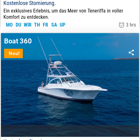
Kostenlose Stornierung.
Ein exklusives Erlebnis, um das Meer von Teneriffa in voller
Komfort zu entdecken.
MO
DU
WIR
TH
FR
SA
UP
3 hrs
450
€
VON:
Boat 360
Neu!