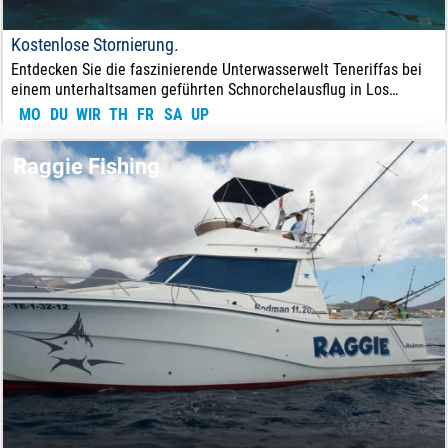
Kostenlose Stornierung.
Entdecken Sie die faszinierende Unterwasserwelt Teneriffas bei
einem unterhaltsamen geführten Schnorchelausflug in Los
Cristianos.
MO
DU
WIR
TH
FR
SA
UP
45
€
VON:
Raggie Fishing