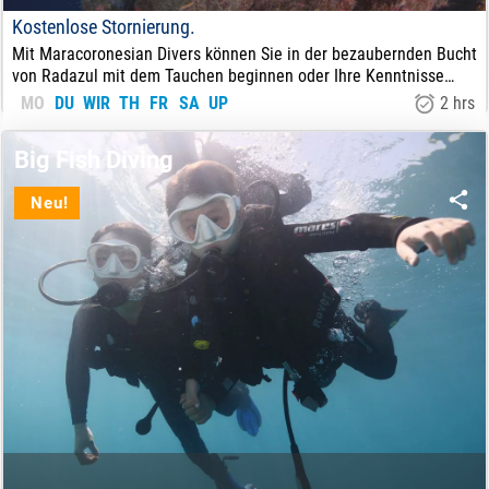
Kostenlose Stornierung.
Mit Maracoronesian Divers können Sie in der bezaubernden Bucht
von Radazul mit dem Tauchen beginnen oder Ihre Kenntnisse
erweitern.
MO
DU
WIR
TH
FR
SA
UP
2 hrs
33
€
VON:
Big Fish Diving
Neu!