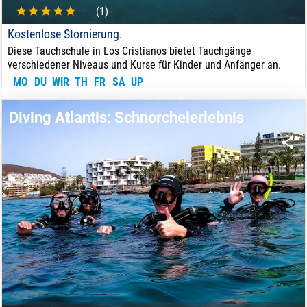
(1)
Kostenlose Stornierung.
Diese Tauchschule in Los Cristianos bietet Tauchgänge
verschiedener Niveaus und Kurse für Kinder und Anfänger an.
MO
DU
WIR
TH
FR
SA
UP
30
€
VON:
Diving Atlantis: Schnorchelerlebnis