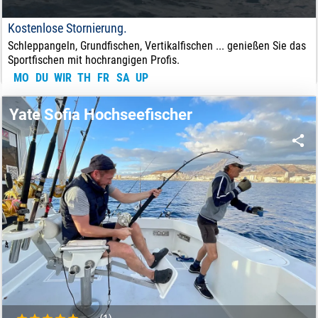
Kostenlose Stornierung.
Schleppangeln, Grundfischen, Vertikalfischen ... genießen Sie das
Sportfischen mit hochrangigen Profis.
MO
DU
WIR
TH
FR
SA
UP
70
€
VON:
Yate Sofia Hochseefischer