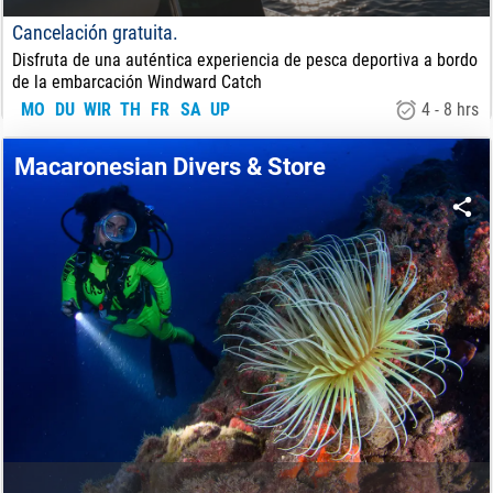
Cancelación gratuita.
Disfruta de una auténtica experiencia de pesca deportiva a bordo
de la embarcación Windward Catch
MO
DU
WIR
TH
FR
SA
UP
4 - 8 hrs
90
€
VON:
Macaronesian Divers & Store