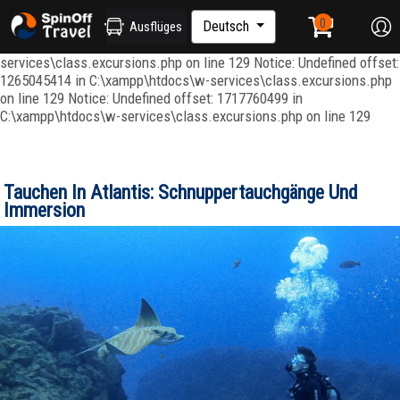
Notice: Undefined index: ordenar in C:\xampp\htdocs\w-
services\repositories\GroupRepository.php on line 415 Notice:
Deutsch
Ausflüges
Undefined offset: 1265045344 in C:\xampp\htdocs\w-
services\class.excursions.php on line 129 Notice: Undefined offset:
1265045414 in C:\xampp\htdocs\w-services\class.excursions.php
on line 129 Notice: Undefined offset: 1717760499 in
C:\xampp\htdocs\w-services\class.excursions.php on line 129
Tauchen In Atlantis: Schnuppertauchgänge Und
Immersion