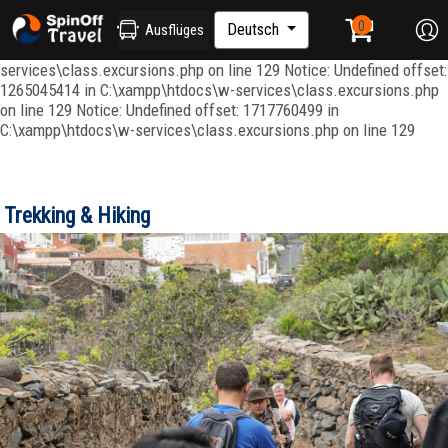
Notice: Undefined index: ordenar in C:\xampp\htdocs\w-
services\repositories\GroupRepository.php on line 415 Notice:
Deutsch
Ausflüges
Undefined offset: 1265045344 in C:\xampp\htdocs\w-
services\class.excursions.php on line 129 Notice: Undefined offset:
1265045414 in C:\xampp\htdocs\w-services\class.excursions.php
on line 129 Notice: Undefined offset: 1717760499 in
C:\xampp\htdocs\w-services\class.excursions.php on line 129
Trekking & Hiking