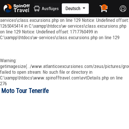
Notice: Undefined index: ordenar in C:\xampp\htdocs\w-
services\repositories\GroupRepository.php on line 415 Notice:
Deutsch
Ausflüges
Undefined offset: 1265045344 in C:\xampp\htdocs\w-
services\class.excursions.php on line 129 Notice: Undefined offset:
1265045414 in C:\xampp\htdocs\w-services\class.excursions.php
on line 129 Notice: Undefined offset: 1717760499 in
C:\xampp\htdocs\w-services\class.excursions.php on line 129
Warning:
getimagesize(../www.atlanticoexcursiones.com/zeus/pictures/grou
failed to open stream: No such file or directory in
C:\xampp\htdocs\www.spinofftravel.com\evtDetails.php on line
276
Moto Tour Tenerife