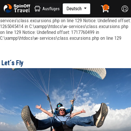
Notice: Undefined index: ordenar in C:\xampp\htdocs\w-
services\repositories\GroupRepository.php on line 415 Notice:
Deutsch
Ausflüges
Undefined offset: 1265045344 in C:\xampp\htdocs\w-
services\class.excursions.php on line 129 Notice: Undefined offset:
1265045414 in C:\xampp\htdocs\w-services\class.excursions.php
on line 129 Notice: Undefined offset: 1717760499 in
C:\xampp\htdocs\w-services\class.excursions.php on line 129
Let´s Fly