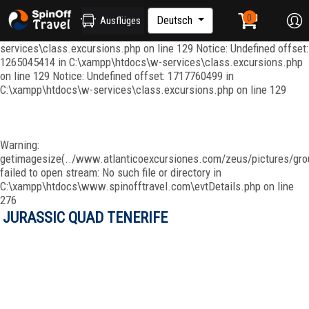
Notice: Undefined index: ordenar in C:\xampp\htdocs\w-
services\repositories\GroupRepository.php on line 415 Notice:
Deutsch
Ausflüges
Undefined offset: 1265045344 in C:\xampp\htdocs\w-
services\class.excursions.php on line 129 Notice: Undefined offset:
1265045414 in C:\xampp\htdocs\w-services\class.excursions.php
on line 129 Notice: Undefined offset: 1717760499 in
C:\xampp\htdocs\w-services\class.excursions.php on line 129
Warning:
getimagesize(../www.atlanticoexcursiones.com/zeus/pictures/grou
failed to open stream: No such file or directory in
C:\xampp\htdocs\www.spinofftravel.com\evtDetails.php on line
276
JURASSIC QUAD TENERIFE