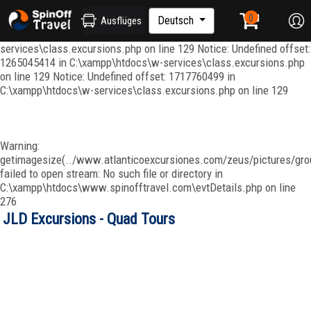
Notice: Undefined index: ordenar in C:\xampp\htdocs\w-
services\repositories\GroupRepository.php on line 415 Notice:
Deutsch
Ausflüges
Undefined offset: 1265045344 in C:\xampp\htdocs\w-
services\class.excursions.php on line 129 Notice: Undefined offset:
1265045414 in C:\xampp\htdocs\w-services\class.excursions.php
on line 129 Notice: Undefined offset: 1717760499 in
C:\xampp\htdocs\w-services\class.excursions.php on line 129
Warning:
getimagesize(../www.atlanticoexcursiones.com/zeus/pictures/grou
failed to open stream: No such file or directory in
C:\xampp\htdocs\www.spinofftravel.com\evtDetails.php on line
276
JLD Excursions - Quad Tours