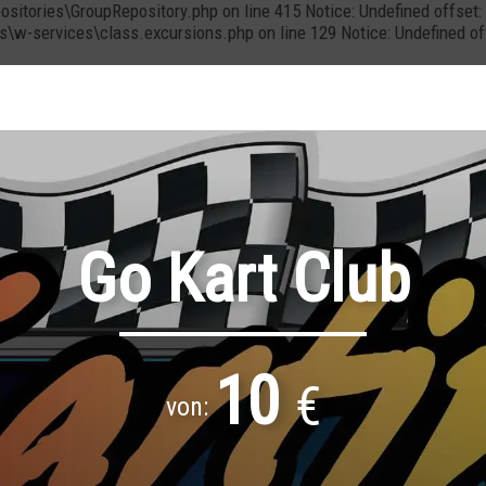
positories\GroupRepository.php on line 415 Notice: Undefined offs
cs\w-services\class.excursions.php on line 129 Notice: Undefined 
Go Kart Club
10
€
von: