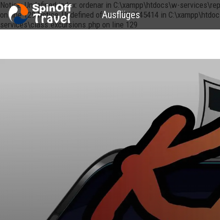
Notice: Undefined index: ordenar in C:\xampp\htdocs\w-services\re
Ausflüges
on line 129 Notice: Undefined offset: 1265045414 in C:\xampp\htdo
services\class.excursions.php on line 129