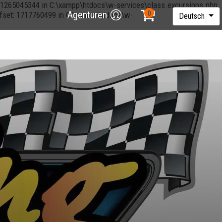
et: 1265045344 in C:\xampp\htdocs\w-services\class.excursions.php
Agenturen
offset: 1717760499 in C:\xampp\htdocs\w-
Deutsch