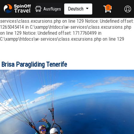
Notice: Undefined index: ordenar in C:\xampp\htdocs\w-
services\repositories\GroupRepository.php on line 415 Notice:
Deutsch
Ausflüges
Undefined offset: 1265045344 in C:\xampp\htdocs\w-
services\class.excursions.php on line 129 Notice: Undefined offset:
1265045414 in C:\xampp\htdocs\w-services\class.excursions.php
on line 129 Notice: Undefined offset: 1717760499 in
C:\xampp\htdocs\w-services\class.excursions.php on line 129
Brisa Paragliding Tenerife