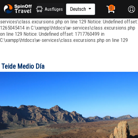
Notice: Undefined index: ordenar in C:\xampp\htdocs\w-
services\repositories\GroupRepository.php on line 415 Notice:
Deutsch
Ausflüges
Undefined offset: 1265045344 in C:\xampp\htdocs\w-
services\class.excursions.php on line 129 Notice: Undefined offset:
1265045414 in C:\xampp\htdocs\w-services\class.excursions.php
on line 129 Notice: Undefined offset: 1717760499 in
C:\xampp\htdocs\w-services\class.excursions.php on line 129
Teide Medio Día