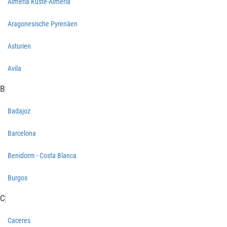
Almeria Küste-Almeria
Aragonesische Pyrenäen
Asturien
Avila
B
Badajoz
Barcelona
Benidorm - Costa Blanca
Burgos
C
Caceres