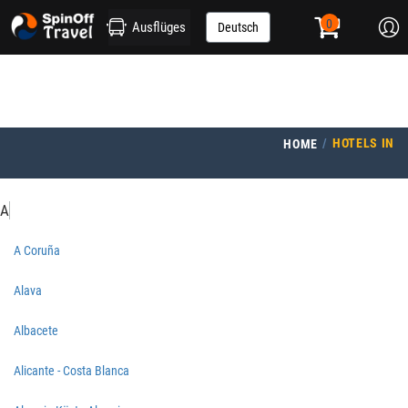
Ausflüges
Deutsch
HOTELS IN
HOME
A
A Coruña
Alava
Albacete
Alicante - Costa Blanca