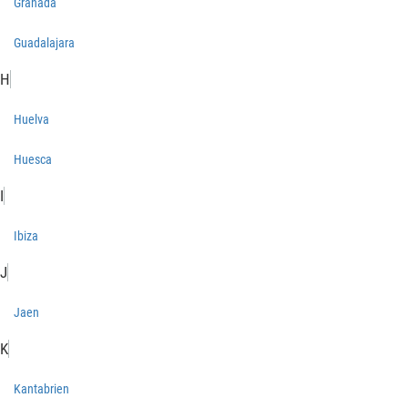
Granada
Guadalajara
H
Huelva
Huesca
I
Ibiza
J
Jaen
K
Kantabrien